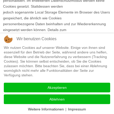
personalisiert. Im erweiterten Datenschutzmodus werden keine
Cookies gesetzt. Stattdessen werden
jedoch sogenannte Local Storage Elemente im Browser des Users
gespeichert, die ähnlich wie Cookies
personenbezogene Daten beinhalten und zur Wiedererkennung
eingesetzt werden können. Details zum
erweiterten Datenschutzmodus finden Sie hier:
Wir benutzen Cookies
https://support.google.com/youtube/answer/171780.
Gegebenenfalls können nach der Aktivierung eines YouTube-
Wir nutzen Cookies auf unserer Website. Einige von ihnen sind
essenziell für den Betrieb der Seite, während andere uns helfen,
Videos weitere Datenverarbeitungsvorgänge
diese Website und die Nutzererfahrung zu verbessern (Tracking
ausgelöst werden, auf die wir keinen Einfluss haben.
Cookies). Sie können selbst entscheiden, ob Sie die Cookies
Die Nutzung von YouTube erfolgt im Interesse einer
zulassen möchten. Bitte beachten Sie, dass bei einer Ablehnung
womöglich nicht mehr alle Funktionalitäten der Seite zur
ansprechenden Darstellung unserer Online-Angebote.
Verfügung stehen.
Dies stellt ein berechtigtes Interesse im Sinne von Art. 6 Abs. 1 lit. f
DSGVO dar. Sofern eine entsprechende
Akzeptieren
Einwilligung abgefragt wurde, erfolgt die Verarbeitung
ausschließlich auf Grundlage von Art. 6 Abs. 1 lit. a
Ablehnen
DSGVO und § 25 Abs. 1 TDDDG, soweit die Einwilligung die
Speicherung von Cookies oder den Zugriff auf
Weitere Informationen
|
Impressum
Informationen im Endgerät des Nutzers (z. B. Device-