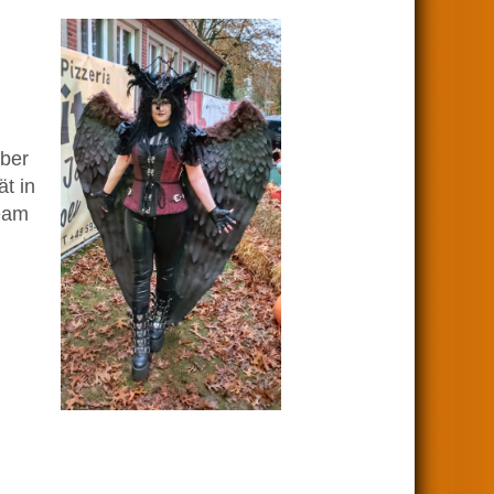
Über
t in
Team